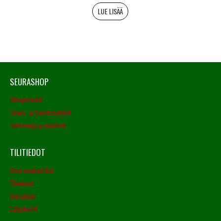
LUE LISÄÄ
SEURASHOP
Yhteystiedot
Tilaus- ja toimitusehdot
Tietosuoja ja evästeet
TILITIEDOT
Oma asiakastilini
Tilaukset
Uutiskirje
Lahjakortit