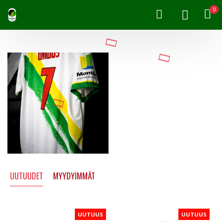
0
UUTUUDET
MYYDYIMMÄT
UUTUUS
UUTUUS