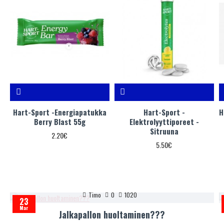
Hart-Sport -Energiapatukka
Hart-Sport -
H
Berry Blast 55g
Elektrolyyttiporeet -
Sitruuna
2.20€
5.50€
Timo
0
1020
23
Mar
Jalkapallon huoltaminen???