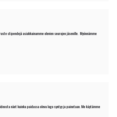
ruste stipendejä asiakkainamme olevien seurojen jäsenille. Myönnämme
 videosta näet kuinka paidassa oleva logo syntyy ja painetaan. Me käytämme