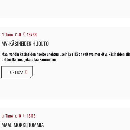
Timo
0
15736
MV-KÄSINEIDEN HUOLTO
Maalivahdin käsineiden huolto unohtuu usein ja sillä on valtava merkitys käsineiden el
patterilla tms. joka pilaa kämmenen..
LUE LISÄÄ
Timo
0
15116
MAALIMOKKEHOMMIA