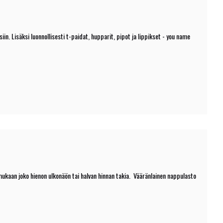
. Lisäksi luonnollisesti t-paidat, hupparit, pipot ja lippikset - you name
ukaan joko hienon ulkonäön tai halvan hinnan takia. Vääränlainen nappulasto