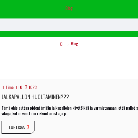
Blog
Blog
Timo
0
1023
JALKAPALLON HUOLTAMINEN???
Tämä ohje auttaa pidentämään jalkapallojen käyttöikää ja varmistamaan, että pallot s
vikoja, kuten venttiilin rikkoutumista ja p..
LUE LISÄÄ