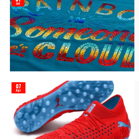
Jul
07
Apr