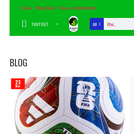
Etusivu
Yhteystiedot
Tilaus- ja toimitusehdot
TUOTTEET
All
BLOG
23
Mar