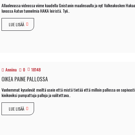
Allaolevassa videossa viime kaudella Gnistanin maalinsuulla ja nyt Valkeakosken Hakaa
luvassa Aatun tunnelmia HAKA leiristä. Työ..
LUE LISÄÄ
Anniina
0
18148
OIKEA PAINE PALLOSSA
Vanhemmat kyselevät meiltä usein että mistä tietää että milloin pallossa on sopivasti
kivikoviksi pumpattuja palloja ja valitettava..
LUE LISÄÄ