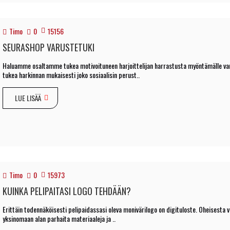
Timo
0
15156
SEURASHOP VARUSTETUKI
Haluamme osaltamme tukea motivoituneen harjoittelijan harrastusta myöntämälle va
tukea harkinnan mukaisesti joko sosiaalisin perust..
LUE LISÄÄ
Timo
0
15973
KUINKA PELIPAITASI LOGO TEHDÄÄN?
Erittäin todennäköisesti pelipaidassasi oleva monivärilogo on digituloste. Oheisesta
yksinomaan alan parhaita materiaaleja ja ..