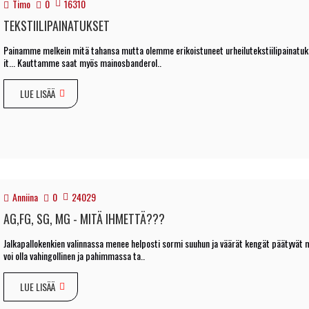
Timo
0
16310
TEKSTIILIPAINATUKSET
Painamme melkein mitä tahansa mutta olemme erikoistuneet urheilutekstiilipainatuksiin
it... Kauttamme saat myös mainosbanderol..
LUE LISÄÄ
Anniina
0
24029
AG,FG, SG, MG - MITÄ IHMETTÄ???
Jalkapallokenkien valinnassa menee helposti sormi suuhun ja väärät kengät päätyvät m
voi olla vahingollinen ja pahimmassa ta..
LUE LISÄÄ