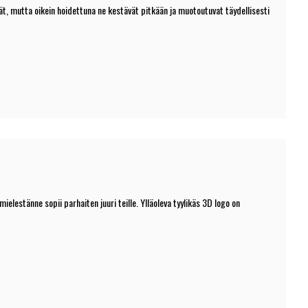
t, mutta oikein hoidettuna ne kestävät pitkään ja muotoutuvat täydellisesti
estänne sopii parhaiten juuri teille. Ylläoleva tyylikäs 3D logo on