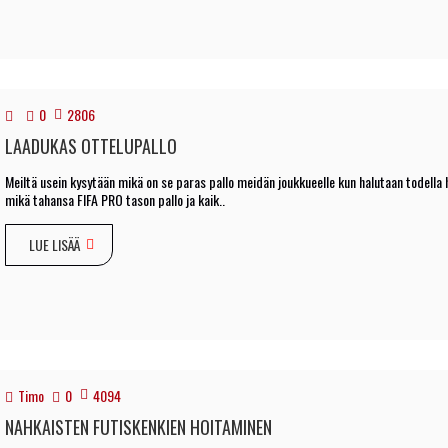
0
2806
LAADUKAS OTTELUPALLO
Meiltä usein kysytään mikä on se paras pallo meidän joukkueelle kun halutaan todella 
mikä tahansa FIFA PRO tason pallo ja kaik..
LUE LISÄÄ
Timo
0
4094
NAHKAISTEN FUTISKENKIEN HOITAMINEN