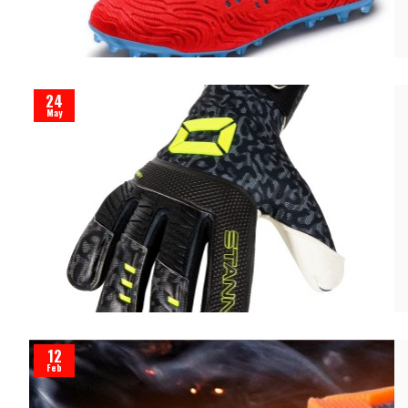
24
May
12
Feb