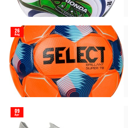
26
Aug
09
Apr