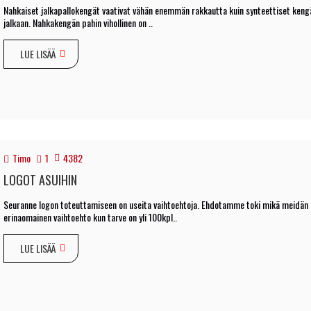
Nahkaiset jalkapallokengät vaativat vähän enemmän rakkautta kuin synteettiset kengä
jalkaan. Nahkakengän pahin vihollinen on ..
LUE LISÄÄ
Timo
1
4382
LOGOT ASUIHIN
Seuranne logon toteuttamiseen on useita vaihtoehtoja. Ehdotamme toki mikä meidän miel
erinaomainen vaihtoehto kun tarve on yli 100kpl..
LUE LISÄÄ