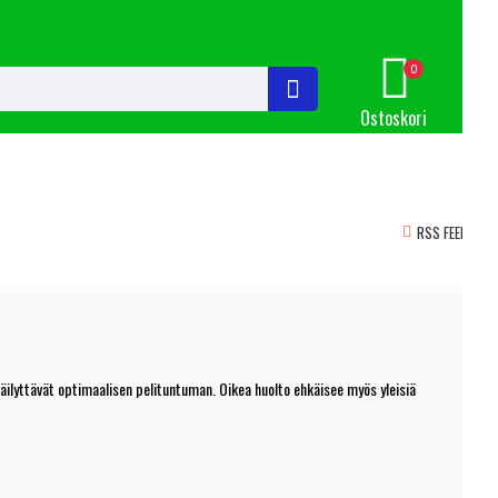
0
Ostoskori
RSS FEED
äilyttävät optimaalisen pelituntuman. Oikea huolto ehkäisee myös yleisiä