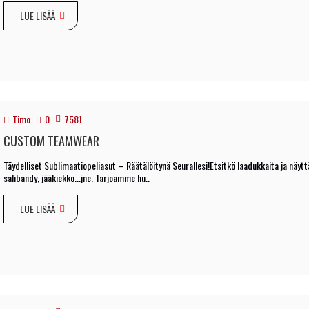
LUE LISÄÄ
Timo
0
7581
CUSTOM TEAMWEAR
Täydelliset Sublimaatiopeliasut – Räätälöitynä Seurallesi!Etsitkö laadukkaita ja näyttä
salibandy, jääkiekko...jne. Tarjoamme hu..
LUE LISÄÄ