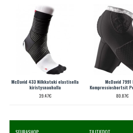
McDavid 433 Nilkkatuki elastisella
McDavid 7991
kiristysnauhalla
Kompressioshortsit P
39.47€
80.87€
SEURASHOP
TILITIEDOT