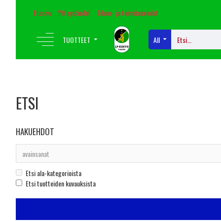
Etusivu
Yhteystiedot
Tilaus- ja toimitusehdot
TUOTTEET
All
ETSI
HAKUEHDOT
Etsi ala-kategorioista
Etsi tuotteiden kuvauksista