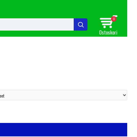
0
Ostoskori