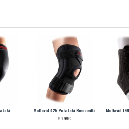
vituki
McDavid 425 Polvituki Remmeillä
McDavid 199
90.99€