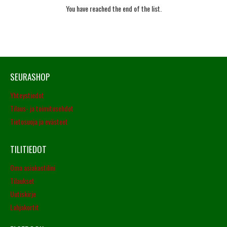
You have reached the end of the list.
SEURASHOP
Yhteystiedot
Tilaus- ja toimitusehdot
Tietosuoja ja evästeet
TILITIEDOT
Oma asiakastilini
Tilaukset
Uutiskirje
Lahjakortit