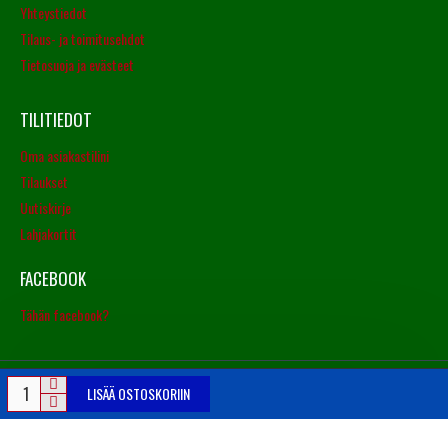
Yhteystiedot
Tilaus- ja toimitusehdot
Tietosuoja ja evästeet
TILITIEDOT
Oma asiakastilini
Tilaukset
Uutiskirje
Lahjakortit
FACEBOOK
Tähän facebook?
LISÄÄ OSTOSKORIIN
© Copyright 2016