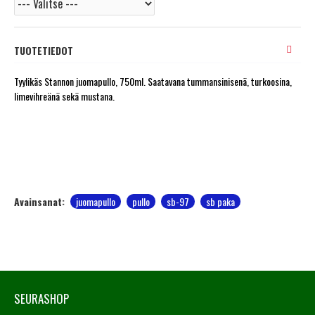
TUOTETIEDOT
Tyylikäs Stannon juomapullo, 750ml. Saatavana tummansinisenä, turkoosina,
limevihreänä sekä mustana.
Avainsanat:
juomapullo
pullo
sb-97
sb paka
SEURASHOP