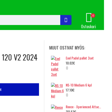
0
Ostoskori
MUUT OSTIVAT MYÖS:
 120 V2 2024
Exel Padel pallot 3set
10.02€
NS-10 Medium 6 kpl
N
17.10€
Reece - Xperienced Attack Padel Racket
211.53€