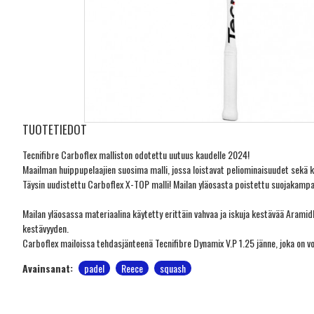
TUOTETIEDOT
Tecnifibre Carboflex malliston odotettu uutuus kaudelle 2024!
Maailman huippupelaajien suosima malli, jossa loistavat peliominaisuudet sekä ke
Täysin uudistettu Carboflex X-TOP malli! Mailan yläosasta poistettu suojakampa,
Mailan yläosassa materiaalina käytetty erittäin vahvaa ja iskuja kestävää Aramid
kestävyyden.
Carboflex mailoissa tehdasjänteenä Tecnifibre Dynamix V.P 1.25 jänne, joka on vo
Avainsanat:
padel
Reece
squash