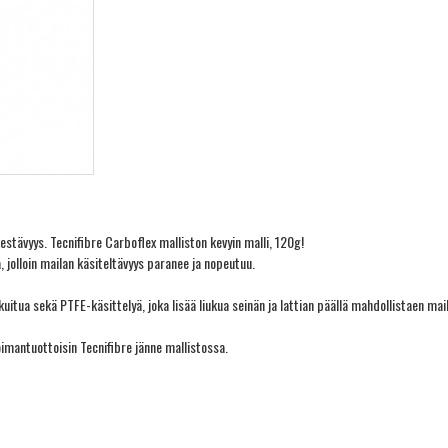
stävyys. Tecnifibre Carboflex malliston kevyin malli, 120g!
 jolloin mailan käsiteltävyys paranee ja nopeutuu.
kuitua sekä PTFE-käsittelyä, joka lisää liukua seinän ja lattian päällä mahdollistaen m
imantuottoisin Tecnifibre jänne mallistossa.