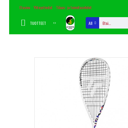
Etusivu
Yhteystiedot
Tilaus- ja toimitusehdot
TUOTTEET
All