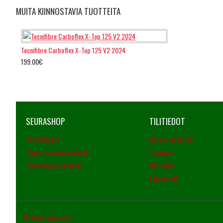
MUITA KIINNOSTAVIA TUOTTEITA
Tecnifibre Carboflex X-Top 125 V2 2024
199.00€
SEURASHOP
TILITIEDOT
Yhteystiedot
Oma asiakastilini
Tilaus- ja toimitusehdot
Tilaukset
Tietosuoja ja evästeet
Uutiskirje
Lahjakortit
© Copyright 2016