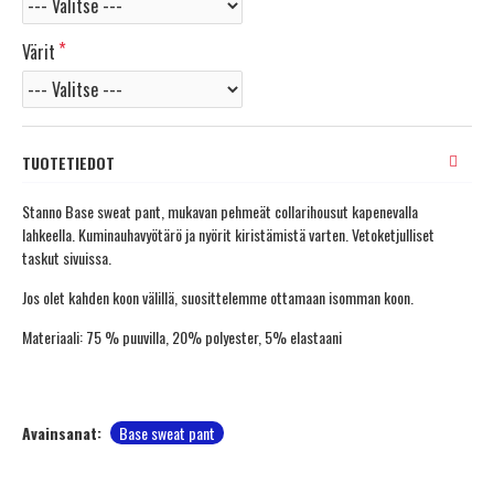
Värit
TUOTETIEDOT
Stanno Base sweat pant, mukavan pehmeät collarihousut kapenevalla
lahkeella. Kuminauhavyötärö ja nyörit kiristämistä varten. Vetoketjulliset
taskut sivuissa.
Jos olet kahden koon välillä, suosittelemme ottamaan isomman koon.
Materiaali: 75 % puuvilla, 20% polyester, 5% elastaani
Avainsanat:
Base sweat pant