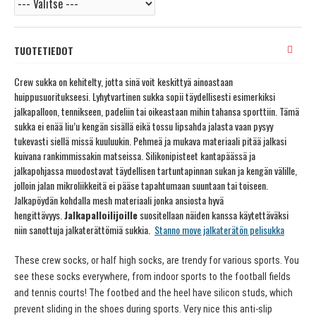
TUOTETIEDOT
Crew sukka on kehitelty, jotta sinä voit keskittyä ainoastaan
huippusuoritukseesi. Lyhytvartinen sukka sopii täydellisesti esimerkiksi
jalkapalloon, tennikseen, padeliin tai oikeastaan mihin tahansa sporttiin. Tämä
sukka ei enää liu’u kengän sisällä eikä tossu lipsahda jalasta vaan pysyy
tukevasti siellä missä kuuluukin. Pehmeä ja mukava materiaali pitää jalkasi
kuivana rankimmissakin matseissa. Silikonipisteet kantapäässä ja
jalkapohjassa muodostavat täydellisen tartuntapinnan sukan ja kengän välille,
jolloin jalan mikroliikkeitä ei pääse tapahtumaan suuntaan tai toiseen.
Jalkapöydän kohdalla mesh materiaali jonka ansiosta hyvä
hengittävyys.
Jalkapalloilijoille
suositellaan näiden kanssa käytettäväksi
niin sanottuja jalkaterättömiä sukkia.
Stanno move jalkaterätön pelisukka
These crew socks, or half high socks, are trendy for various sports. You
see these socks everywhere, from indoor sports to the football fields
and tennis courts! The footbed and the heel have silicon studs, which
prevent sliding in the shoes during sports. Very nice this anti-slip