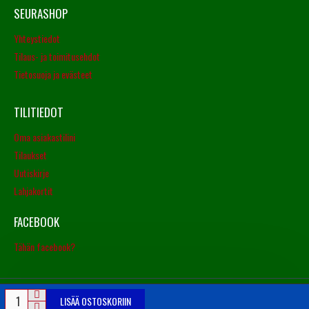
SEURASHOP
Yhteystiedot
Tilaus- ja toimitusehdot
Tietosuoja ja evästeet
TILITIEDOT
Oma asiakastilini
Tilaukset
Uutiskirje
Lahjakortit
FACEBOOK
Tähän facebook?
LISÄÄ OSTOSKORIIN
© Copyright 2016