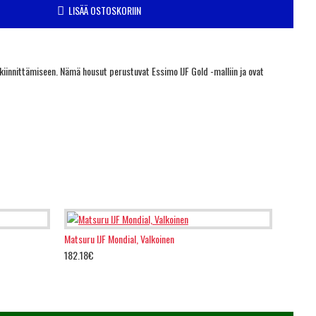
LISÄÄ OSTOSKORIIN
 kiinnittämiseen. Nämä housut perustuvat Essimo IJF Gold -malliin ja ovat
Matsuru IJF Mondial, Valkoinen
182.18€