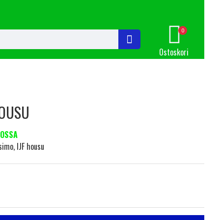
0
Ostoskori
HOUSU
TOSSA
simo, IJF housu