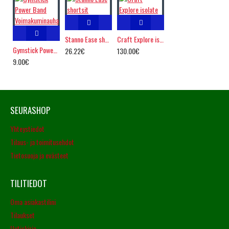
Stanno Ease shortsit
Craft Explore isolate
Gymstick Power Band Voimakuminauha
26.22€
130.00€
9.00€
SEURASHOP
Yhteystiedot
Tilaus- ja toimitusehdot
Tietosuoja ja evästeet
TILITIEDOT
Oma asiakastilini
Tilaukset
Uutiskirje