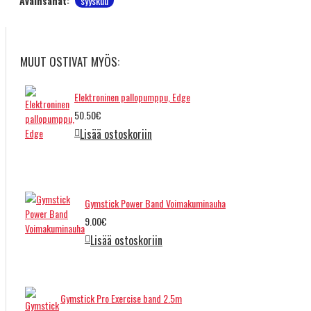
Avainsanat:
syyskuu
MUUT OSTIVAT MYÖS:
Elektroninen pallopumppu, Edge
50.50€
Lisää ostoskoriin
Gymstick Power Band Voimakuminauha
9.00€
Lisää ostoskoriin
Gymstick Pro Exercise band 2.5m