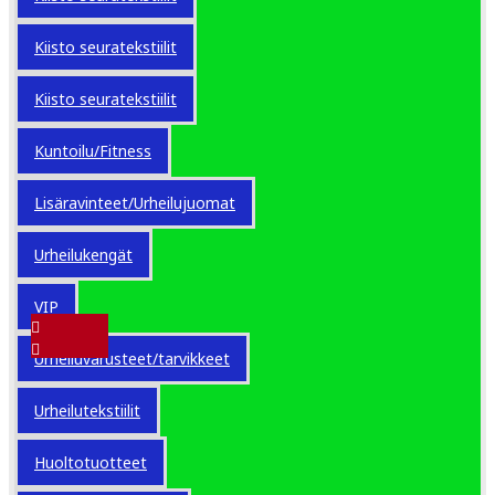
Kiisto seuratekstiilit
Kiisto seuratekstiilit
Kuntoilu/Fitness
Lisäravinteet/Urheilujuomat
Urheilukengät
VIP
Urheiluvarusteet/tarvikkeet
VARASTOSSA
Urheilutekstiilit
Model:
Stanno Pump
with pressure gauge
Huoltotuotteet