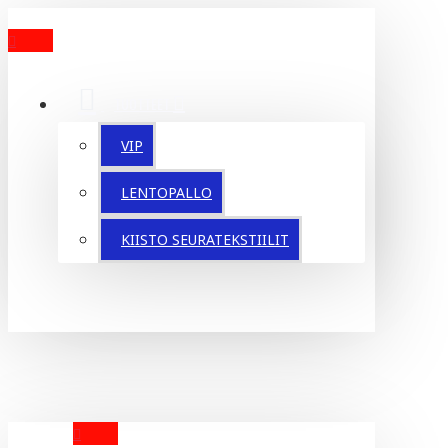
MENU
TUOTTEET
VIP
LENTOPALLO
KIISTO SEURATEKSTIILIT
YOUR CART