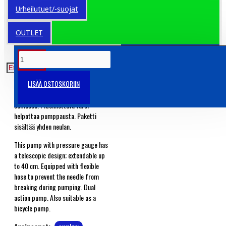
Urheilutuet/-suojat
29.90€
Veroton: 23.82€
OUTLET
TUOTETIEDOT
LISÄÄ OSTOSKORIIN
Pallopumppu sekä painemittari
samassa! Pidennettävä varsi
helpottaa pumppausta. Paketti
sisältää yhden neulan.
This pump with pressure gauge has
a telescopic design; extendable up
to 40 cm. Equipped with flexible
hose to prevent the needle from
breaking during pumping. Dual
action pump. Also suitable as a
bicycle pump.