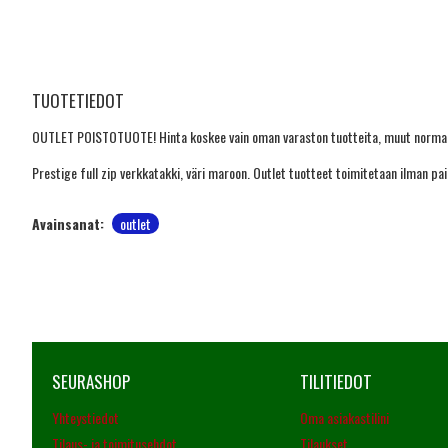
TUOTETIEDOT
OUTLET POISTOTUOTE! Hinta koskee vain oman varaston tuotteita, muut normaal
Prestige full zip verkkatakki, väri maroon. Outlet tuotteet toimitetaan ilman pai
Avainsanat:
outlet
SEURASHOP
TILITIEDOT
Yhteystiedot
Oma asiakastilini
Tilaus- ja toimitusehdot
Tilaukset