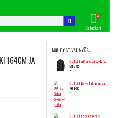
0
Ostoskori
MUUT OSTIVAT MYÖS:
KI 164CM JA
OUTLET All season takki 3XL
59.71€
OUTLET Drive tekninen paita
20.14€
OUTLET Focus shortsi