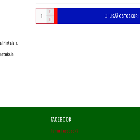
LISÄÄ OSTOSKORII
ihintaisia.
natuksia.
FACEBOOK
Tähän facebook?