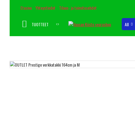
Etusivu
Yhteystiedot
Tilaus- ja toimitusehdot
TUOTTEET
All