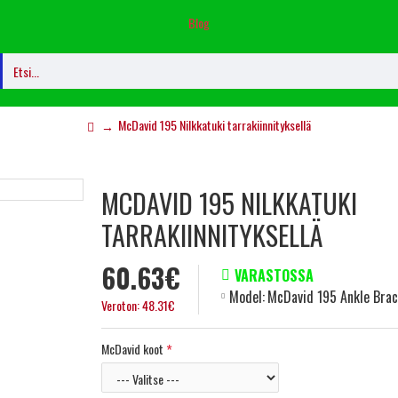
Blog
McDavid 195 Nilkkatuki tarrakiinnityksellä
MCDAVID 195 NILKKATUKI
TARRAKIINNITYKSELLÄ
60.63€
VARASTOSSA
Model:
McDavid 195 Ankle Brac
Veroton: 48.31€
McDavid koot