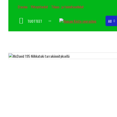
Etusivu
Yhteystiedot
Tilaus- ja toimitusehdot
TUOTTEET
All