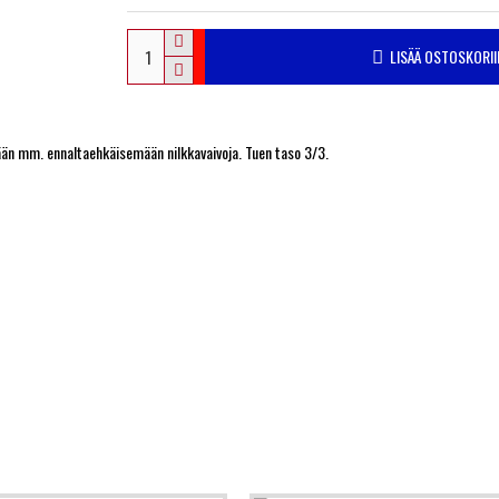
LISÄÄ OSTOSKORII
tetään mm. ennaltaehkäisemään nilkkavaivoja. Tuen taso 3/3.