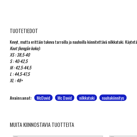
TUOTETIEDOT
Kevyt, mutta erittäin tukeva tarroilla ja nauhoilla kiinnitettävä nilkkatuki. Käy
Koot (kengän koko):
XS : 38,5-40
S : 40-42,5
M : 42,5-44,5
L : 44,5-47,5
XL : 48+
Avainsanat:
McDavid
Mc David
nilkkatuki
nauhakiinnitys
MUITA KIINNOSTAVIA TUOTTEITA