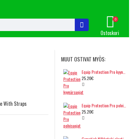
0
Ostoskori
MUUT OSTIVAT MYÖS:
Equip Protection Pro kyynärsuojat
25.20€
e With Straps
Equip Protection Pro polvisuojat
25.20€
Gymstick Nilkkatuki elastisella kiristysnauhalla