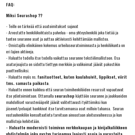
FAQ:
Miksi Seurashop ??
- Teille on tärkeää että asutoimitukset sujuvat
- Arvostatte henkilökohtaista palvelua - oma yhteyshenkilö joka tietää ja
tuntee seuranne asut ja auttaa aktiivisesti kehittämään mallistoa.
- Omistajilla elinikäinen kokemus urheiluseuratoiminnasta ja henkilökunta on
eri lajien aktiiveja.
- Haluatte todella itse todella vaikuttaa seuranne tekstiilimallistoon. Osa
asutarjoajista on sidottu tiettyyn merkkiin ja valikoimat jäävät pakostikin
puutteellisiksi.
- Haluatte myös ns.
fanituotteet, kuten kaulahuivit, lippikset, viirit
tms. samasta paikasta
.
- Haluatte ennen kaikkea että seuran toimihenkilöiden resurssit vapautuvat
itse ydintoimintaan. Ottamalla
seurashop
käyttöön seuranne ja joukkueiden
mahdolliset varustevääpelit jäävät valitettavasti työttömiksi kun
jäsenet/pelaajat hankkivat itse tarvitsemansa asut milloin tahansa. Seuran
vastuuhenkilön konsultaatiota tarvitaan ainoastaan aloitusvaiheessa ja kun
mallistoja kehitetään.
- Haluatte modernisti toimivan verkkokaupan ja kivijalkaliikkeen
yhdistelmän joka pystyy tarjoamaa laajasti asuja ja varusteita.