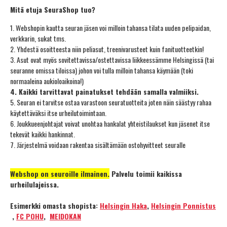
Mitä etuja SeuraShop tuo?
1. Webshopin kautta seuran jäsen voi milloin tahansa tilata uuden pelipaidan,
verkkarin, sukat tms.
2. Yhdestä osoitteesta niin peliasut, treenivarusteet kuin fanituotteetkin!
3. Asut ovat myös sovitettavissa/ostettavissa liikkeessämme Helsingissä (tai
seuranne omissa tiloissa) johon voi tulla milloin tahansa käymään (toki
normaaleina aukioloaikoina!)
4. Kaikki tarvittavat painatukset tehdään samalla valmiiksi.
5. Seuran ei tarvitse ostaa varastoon seuratuotteita joten näin säästyy rahaa
käytettäväksi itse urheilutoimintaan.
6. Joukkueenjohtajat voivat unohtaa hankalat yhteistilaukset kun jäsenet itse
tekevät kaikki hankinnat.
7. Järjestelmä voidaan rakentaa sisältämään ostohyvitteet seuralle
Webshop on seuroille ilmainen.
Palvelu toimii kaikissa
urheilulajeissa.
Esimerkki omasta shopista:
Helsingin Haka
,
Helsingin Ponnistus
,
FC POHU
,
MEIDOKAN