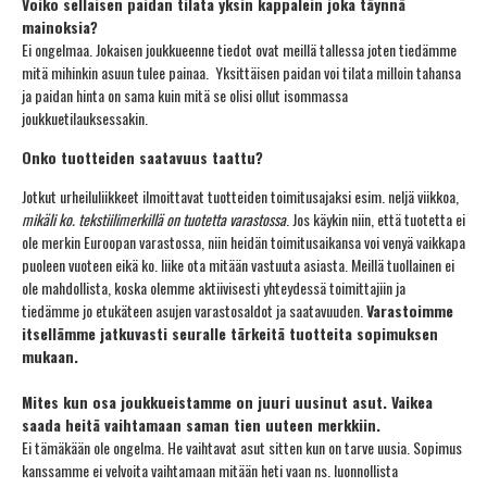
Voiko sellaisen paidan tilata yksin kappalein joka täynnä
mainoksia?
Ei ongelmaa. Jokaisen joukkueenne tiedot ovat meillä tallessa joten tiedämme
mitä mihinkin asuun tulee painaa. Yksittäisen paidan voi tilata milloin tahansa
ja paidan hinta on sama kuin mitä se olisi ollut isommassa
joukkuetilauksessakin.
Onko tuotteiden saatavuus taattu?
Jotkut urheiluliikkeet ilmoittavat tuotteiden toimitusajaksi esim. neljä viikkoa,
mikäli ko. tekstiilimerkillä on tuotetta varastossa
. Jos käykin niin, että tuotetta ei
ole merkin Euroopan varastossa, niin heidän toimitusaikansa voi venyä vaikkapa
puoleen vuoteen eikä ko. liike ota mitään vastuuta asiasta. Meillä tuollainen ei
ole mahdollista, koska olemme aktiivisesti yhteydessä toimittajiin ja
tiedämme jo etukäteen asujen varastosaldot ja saatavuuden.
Varastoimme
itsellämme jatkuvasti seuralle tärkeitä tuotteita sopimuksen
mukaan.
Mites kun osa joukkueistamme on juuri uusinut asut. Vaikea
saada heitä vaihtamaan saman tien uuteen merkkiin.
Ei tämäkään ole ongelma. He vaihtavat asut sitten kun on tarve uusia. Sopimus
kanssamme ei velvoita vaihtamaan mitään heti vaan ns. luonnollista