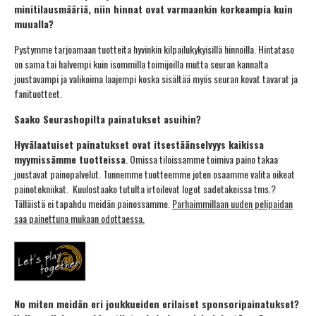
minitilausmääriä, niin hinnat ovat varmaankin korkeampia kuin
muualla?
Pystymme tarjoamaan tuotteita hyvinkin kilpailukykyisillä hinnoilla. Hintataso
on sama tai halvempi kuin isommilla toimijoilla mutta seuran kannalta
joustavampi ja valikoima laajempi koska sisältää myös seuran kovat tavarat ja
fanituotteet.
Saako Seurashopilta painatukset asuihin?
Hyvälaatuiset painatukset ovat itsestäänselvyys kaikissa
myymissämme tuotteissa
. Omissa tiloissamme toimiva paino takaa
joustavat painopalvelut. Tunnemme tuotteemme joten osaamme valita oikeat
painotekniikat. Kuulostaako tutulta irtoilevat logot sadetakeissa tms.?
Tälläistä ei tapahdu meidän painossamme.
Parhaimmillaan uuden pelipaidan
saa painettuna mukaan odottaessa.
No miten meidän eri joukkueiden erilaiset sponsoripainatukset?