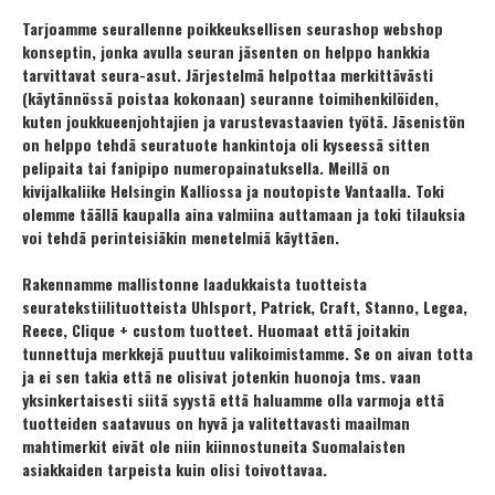
Tarjoamme seurallenne poikkeuksellisen seurashop webshop
konseptin, jonka avulla seuran jäsenten on helppo hankkia
tarvittavat seura-asut. Järjestelmä helpottaa merkittävästi
(käytännössä poistaa kokonaan) seuranne toimihenkilöiden,
kuten joukkueenjohtajien ja varustevastaavien työtä. Jäsenistön
on helppo tehdä seuratuote hankintoja oli kyseessä sitten
pelipaita tai fanipipo numeropainatuksella.
Meillä on
kivijalkaliike Helsingin Kalliossa ja noutopiste Vantaalla. Toki
olemme täällä kaupalla aina valmiina auttamaan ja toki tilauksia
voi tehdä perinteisiäkin menetelmiä käyttäen.
Rakennamme mallistonne laadukkaista tuotteista
seuratekstiilituotteista Uhlsport, Patrick, Craft, Stanno, Legea,
Reece, Clique + custom tuotteet. Huomaat että joitakin
tunnettuja merkkejä puuttuu valikoimistamme. Se on aivan totta
ja ei sen takia että ne olisivat jotenkin huonoja tms. vaan
yksinkertaisesti siitä syystä että haluamme olla varmoja että
tuotteiden saatavuus on hyvä ja valitettavasti maailman
mahtimerkit eivät ole niin kiinnostuneita Suomalaisten
asiakkaiden tarpeista kuin olisi toivottavaa.