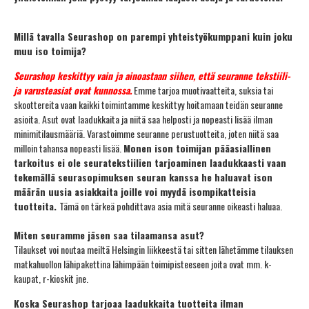
Millä tavalla Seurashop on parempi yhteistyökumppani kuin joku
muu iso toimija?
Seurashop keskittyy vain ja ainoastaan siihen, että seuranne tekstiili-
ja varusteasiat ovat kunnossa.
Emme tarjoa muotivaatteita, suksia tai
skoottereita vaan kaikki toimintamme keskittyy hoitamaan teidän seuranne
asioita. Asut ovat laadukkaita ja niitä saa helposti ja nopeasti lisää ilman
minimitilausmääriä. Varastoimme seuranne perustuotteita, joten niitä saa
milloin tahansa nopeasti lisää.
Monen ison toimijan pääasiallinen
tarkoitus ei ole seuratekstiilien tarjoaminen laadukkaasti vaan
tekemällä seurasopimuksen seuran kanssa he haluavat ison
määrän uusia asiakkaita joille voi myydä isompikatteisia
tuotteita.
Tämä on tärkeä pohdittava asia mitä seuranne oikeasti haluaa.
Miten seuramme jäsen saa tilaamansa asut?
Tilaukset voi noutaa meiltä Helsingin liikkeestä tai sitten lähetämme tilauksen
matkahuollon lähipakettina lähimpään toimipisteeseen joita ovat mm. k-
kaupat, r-kioskit jne.
Koska Seurashop tarjoaa laadukkaita tuotteita ilman