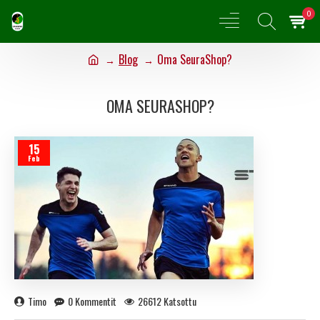
0
Blog
Oma SeuraShop?
OMA SEURASHOP?
15
Feb
Timo
0 Kommentit
26612 Katsottu