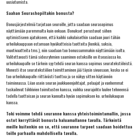
uusiutumista.
Saahan Seurashopiltakin bonusta?
Bonusjärjestelmiä tarjotaan seuroille, jotta saadaan seurasopimus
näyttämään paremmalta kuin onkaan. Bonukset perustuvat siihen
optimistiseen ajatukseen, että kaikki sukulaisetkin saadaan juuri tähän
urheilukauppaan ostamaan hyväkatteisia tuotteita (kenkiä, suksia,
muotivaatteita tms.), niin saadaan tuo bonussummakin näyttämään isolta.
Valitettavasti tämä sidosryhmien saaminen ostoksille on itseasiassa ko.
urheilukaupalle se tärkein syy tehdä seuran kanssa sopimus seuratekstiileistä.
Monesti itse seuratekstiilien toimittaminen jää täysin sivuosaan, koska se ei
tuo urheilukaupalle riittävästi tuottoa ja se näkyy sitten käytännön
toiminnassa. Liian usein seuran joukkueenjohtajat, pelaajat ja vanhemmat
tuskailevat tökkivien toimitusten kanssa, vaikka seurajohto luulee tehneensä
todella tuottoisan ja seuran kannalta hyvän sopimuksen ko. urheilukaupan
kanssa.
Toki voimme tehdä seuranne kanssa yhteistoimintamallin, jossa
ostot kerryttävät bonusta haluamallanne tavalla. Tärkeintä
meille kuitenkin on se, että seuranne tarpeet saadaan hoidettua
teille parhaalla mahdollisella tavalla.