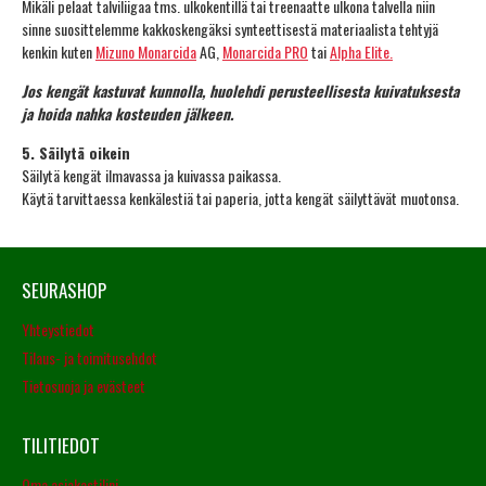
Mikäli pelaat talviliigaa tms. ulkokentillä tai treenaatte ulkona talvella niin
sinne suosittelemme kakkoskengäksi synteettisestä materiaalista tehtyjä
kenkin kuten
Mizuno Monarcida
AG,
Monarcida PRO
tai
Alpha Elite.
Jos kengät kastuvat kunnolla, huolehdi perusteellisesta kuivatuksesta
ja hoida nahka kosteuden jälkeen.
5. Säilytä oikein
Säilytä kengät ilmavassa ja kuivassa paikassa.
Käytä tarvittaessa kenkälestiä tai paperia, jotta kengät säilyttävät muotonsa.
SEURASHOP
Yhteystiedot
Tilaus- ja toimitusehdot
Tietosuoja ja evästeet
TILITIEDOT
Oma asiakastilini