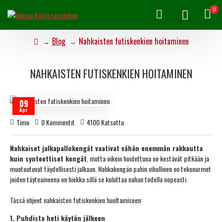
0
Blog
Nahkaisten futiskenkien hoitaminen
NAHKAISTEN FUTISKENKIEN HOITAMINEN
09
Apr
Timo
0 Kommentit
4100 Katsottu
Nahkaiset jalkapallokengät vaativat vähän enemmän rakkautta
kuin synteettiset kengät
, mutta oikein hoidettuna ne kestävät pitkään ja
muotoutuvat täydellisesti jalkaan. Nahkakengän pahin vihollinen on tekonurmet
joiden täyteaineena on hiekka sillä se kuluttaa nahan todella nopeasti.
Tässä ohjeet nahkaisten futiskenkien huoltamiseen:
1. Puhdista heti käytön jälkeen