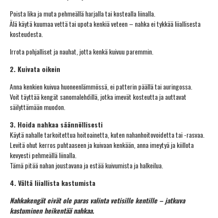
Poista lika ja muta pehmeällä harjalla tai kostealla liinalla.
Älä käytä kuumaa vettä tai upota kenkiä veteen – nahka ei tykkää liiallisesta
kosteudesta.
Irrota pohjalliset ja nauhat, jotta kenkä kuivuu paremmin.
2. Kuivata oikein
Anna kenkien kuivua huoneenlämmössä, ei patterin päällä tai auringossa.
Voit täyttää kengät sanomalehdillä, jotka imevät kosteutta ja auttavat
säilyttämään muodon.
3. Hoida nahkaa säännöllisesti
Käytä nahalle tarkoitettua hoitoainetta, kuten nahanhoitovoidetta tai -rasvaa.
Levitä ohut kerros puhtaaseen ja kuivaan kenkään, anna imeytyä ja kiillota
kevyesti pehmeällä liinalla.
Tämä pitää nahan joustavana ja estää kuivumista ja halkeilua.
4. Vältä liiallista kastumista
Nahkakengät eivät ole paras valinta vetisille kentille – jatkuva
kastuminen heikentää nahkaa.